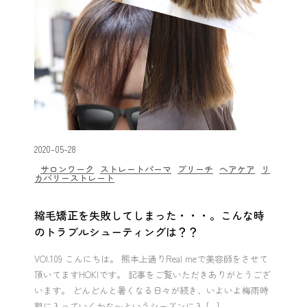
2020-05-28
サロンワーク
ストレートパーマ
ブリーチ
ヘアケア
リ
カバリーストレート
縮毛矯正を失敗してしまった・・・。こんな時
のトラブルシューティングは？？
VOl.109 こんにちは。 熊本上通りReal meで美容師をさせて
頂いてますHOKIです。 記事をご覧いただきありがとうござ
います。 どんどんと暑くなる日々が続き、いよいよ梅雨時
期に入っていくかな〜というシーズンに入 […]