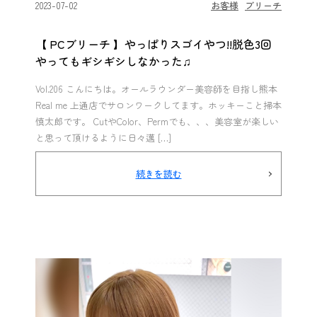
2023-07-02
お客様
ブリーチ
【 PCブリーチ 】やっぱりスゴイやつ!!脱色3回
やってもギシギシしなかった♫
Vol.206 こんにちは。オールラウンダー美容師を目指し熊本
Real me 上通店でサロンワークしてます。ホッキーこと掃本
慎太郎です。 CutやColor、Permでも、、、美容室が楽しい
と思って頂けるように日々邁 […]
続きを読む