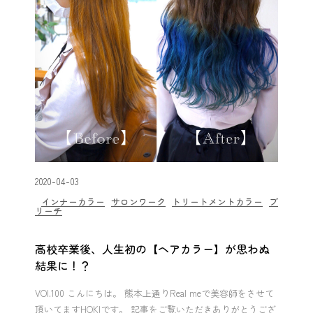
2020-04-03
インナーカラー
サロンワーク
トリートメントカラー
ブ
リーチ
高校卒業後、人生初の【ヘアカラー】が思わぬ
結果に！？
VOl.100 こんにちは。 熊本上通りReal meで美容師をさせて
頂いてますHOKIです。 記事をご覧いただきありがとうござ