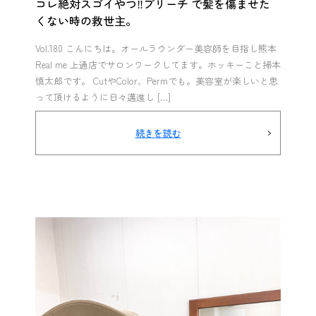
コレ絶対スゴイやつ‼︎ブリーチ で髪を傷ませた
くない時の救世主。
Vol.180 こんにちは。オールラウンダー美容師を目指し熊本
Real me 上通店でサロンワークしてます。ホッキーこと掃本
慎太郎です。 CutやColor、Permでも。美容室が楽しいと思
って頂けるように日々邁進し […]
続きを読む