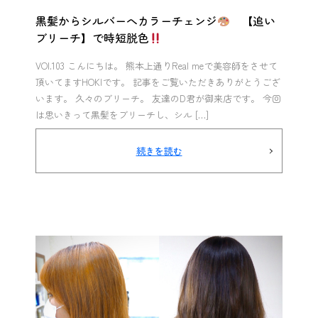
黒髪からシルバーへカラーチェンジ
【追い
ブリーチ】で時短脱色
VOl.103 こんにちは。 熊本上通りReal meで美容師をさせて
頂いてますHOKIです。 記事をご覧いただきありがとうござ
います。 久々のブリーチ。 友達のD君が御来店です。 今回
は思いきって黒髪をブリーチし、シル […]
続きを読む