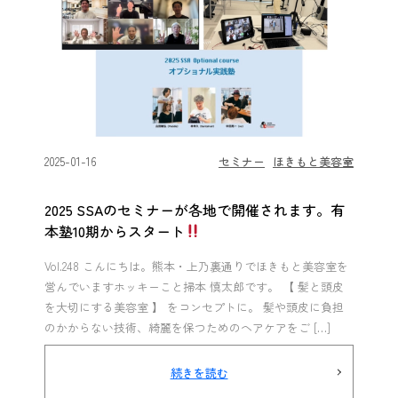
2025-01-16
セミナー
ほきもと美容室
2025 SSAのセミナーが各地で開催されます。有
本塾10期からスタート
Vol.248 こんにちは。熊本・上乃裏通りでほきもと美容室を
営んでいますホッキーこと掃本 慎太郎です。 【 髪と頭皮
を大切にする美容室 】 をコンセプトに。 髪や頭皮に負担
のかからない技術、綺麗を保つためのヘアケアをご […]
続きを読む