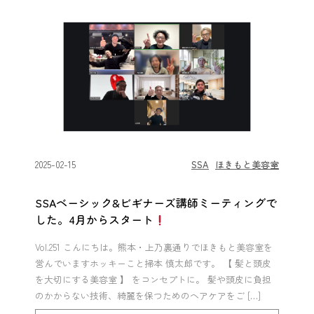
2025-02-15
SSA
ほきもと美容室
SSAベーシック&ビギナーズ講師ミーティングで
した。4月からスタート
Vol.251 こんにちは。熊本・上乃裏通りでほきもと美容室を
営んでいますホッキーこと掃本 慎太郎です。 【 髪と頭皮
を大切にする美容室 】 をコンセプトに。 髪や頭皮に負担
のかからない技術、綺麗を保つためのヘアケアをご […]