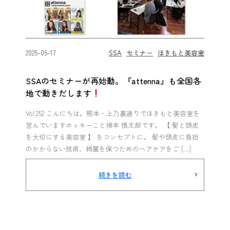
2025-05-17
SSA
セミナー
ほきもと美容室
SSAのセミナーが再始動。『attenna』も全国各
地で動きだします
Vol.252 こんにちは。熊本・上乃裏通りでほきもと美容室を
営んでいますホッキーこと掃本 慎太郎です。 【 髪と頭皮
を大切にする美容室 】 をコンセプトに。 髪や頭皮に負担
のかからない技術、綺麗を保つためのヘアケアをご […]
続きを読む