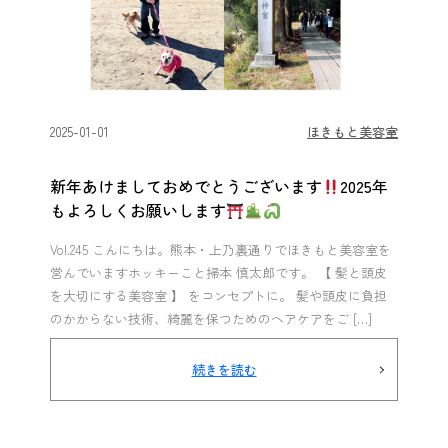
2025-01-01
ほきもと美容室
新年あけましておめでとうございます
2025年
もよろしくお願いします
Vol.245 こんにちは。熊本・上乃裏通りでほきもと美容室を
営んでいますホッキーこと掃本 慎太郎です。 【 髪と頭皮
を大切にする美容室 】 をコンセプトに。 髪や頭皮に負担
のかからない技術、綺麗を保つためのヘアケアをご […]
続きを読む