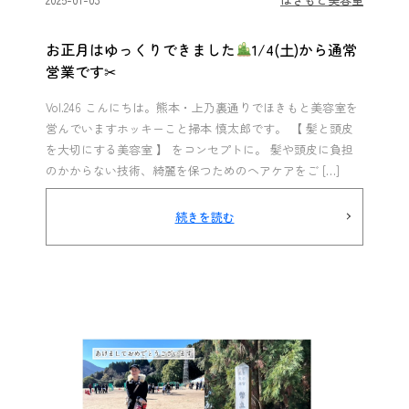
お正月はゆっくりできました
1/4(土)から通常
営業です✂︎
Vol.246 こんにちは。熊本・上乃裏通りでほきもと美容室を
営んでいますホッキーこと掃本 慎太郎です。 【 髪と頭皮
を大切にする美容室 】 をコンセプトに。 髪や頭皮に負担
のかからない技術、綺麗を保つためのヘアケアをご […]
続きを読む