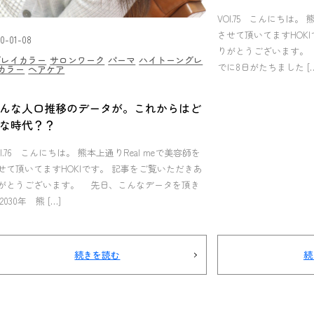
VOl.75 こんにちは。 
させて頂いてますHOK
20-01-08
りがとうございます。
グレイカラー
サロンワーク
パーマ
ハイトーングレ
でに8日がたちました […
カラー
ヘアケア
んな人口推移のデータが。これからはど
な時代？？
Ol.76 こんにちは。 熊本上通りReal meで美容師を
せて頂いてますHOKIです。 記事をご覧いただきあ
がとうございます。 先日、こんなデータを頂き
2030年 熊 […]
続きを読む
続