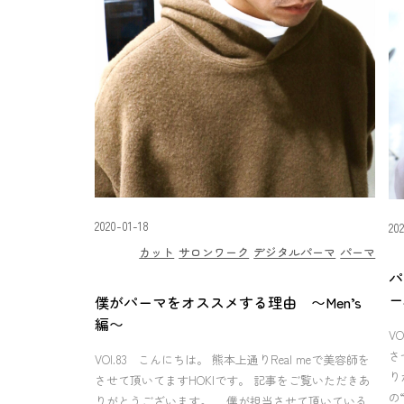
2020-01-18
20
カット
サロンワーク
デジタルパーマ
パーマ
パ
ー
僕がパーマをオススメする理由 〜Men’s
編〜
V
さ
VOl.83 こんにちは。 熊本上通りReal meで美容師を
り
させて頂いてますHOKIです。 記事をご覧いただきあ
の
りがとうございます。 僕が担当させて頂いている