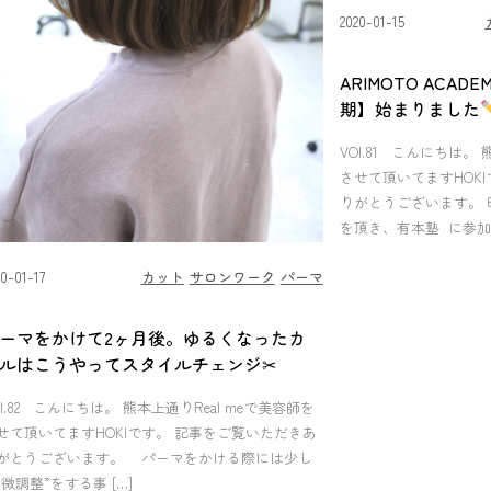
2020-01-15
ARIMOTO ACADE
期】始まりました
VOl.81 こんにちは。 
させて頂いてますHOK
りがとうございます。 
を頂き、有本塾 に参加さ
20-01-17
カット
サロンワーク
パーマ
ーマをかけて2ヶ月後。ゆるくなったカ
ルはこうやってスタイルチェンジ✂︎
Ol.82 こんにちは。 熊本上通りReal meで美容師を
せて頂いてますHOKIです。 記事をご覧いただきあ
がとうございます。 パーマをかける際には少し
“微調整”をする事 […]