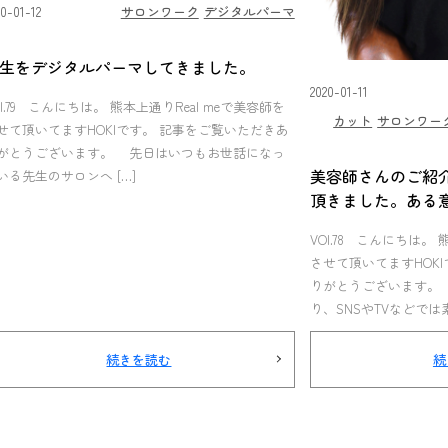
20-01-12
サロンワーク
デジタルパーマ
生をデジタルパーマしてきました。
2020-01-11
Ol.79 こんにちは。 熊本上通りReal meで美容師を
カット
サロンワー
せて頂いてますHOKIです。 記事をご覧いただきあ
がとうございます。 先日はいつもお世話になっ
美容師さんのご紹
いる先生のサロンへ […]
頂きました。ある
VOl.78 こんにちは。 
させて頂いてますHOK
りがとうございます。
り、SNSやTVなどでは素
続きを読む
続