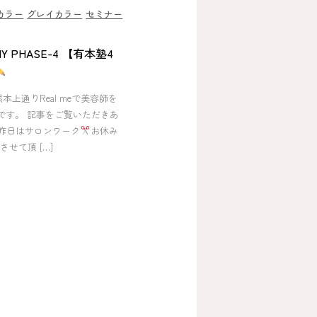
カラー
グレイカラー
セミナー
MY PHASE-4 【有本塾4
熊本上通りReal meで美容師を
Iです。 記事をご覧いただきあ
昨日はサロンワーク
お休み
せて頂 […]