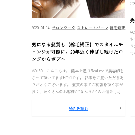
20
先
2020-01-14
サロンワーク
ストレートパーマ
縮毛矯正
V
さ
気になる髪質も【縮毛矯正】でスタイルチ
り
ェンジが可能に。20年近く伸ばし続けたロ
て
ングからボブへ。
VOl.80 こんにちは。 熊本上通りReal meで美容師を
させて頂いてますHOKIです。 記事をご覧いただきあ
りがとうございます。 髪質の事でご相談を頂く事が
多く、たくさんのお客様が“なんらか”のお悩み […]
続きを読む