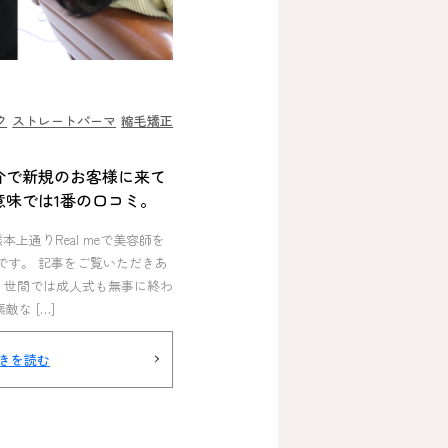
ク
ストレートパーマ
縮毛矯正
介で新規のお客様に来て
意味では1番の口コミ。
熊本上通りReal meで美容師を
Iです。 記事をご覧いただきあ
 世間では成人式も無事に終わ
敵な […]
きを読む