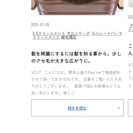
20
2020-01-09
イ
5 Gトリートメント
サロンワーク
ストレートパーマ
トリートメント
縮毛矯正
こ
ん
髪を綺麗にするには髪を知る事から。少し
のクセ毛が大きな広がりに。
V
さ
VOl.77 こんにちは。 熊本上通りReal meで美容師を
り
させて頂いてますHOKIです。 記事をご覧いただきあ
↓ 
りがとうございます。 髪質で悩むお客様はとても
多い気がします。 特 […]
続きを読む