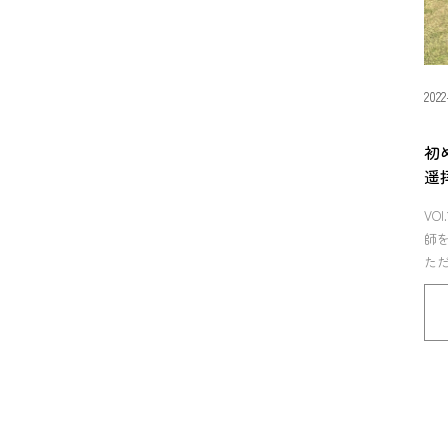
2022
初
遥
VO
師
ただ