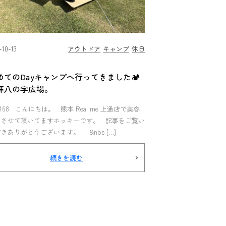
-10-13
アウトドア
キャンプ
休日
めてのDayキャンプへ行ってきました🏕
拝八の字広場。
l.168 こんにちは。 熊本 Real me 上通店で美容
をさせて頂いてますホッキーです。 記事をご覧い
きありがとうございます。 &nbs […]
続きを読む