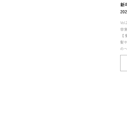
新
2
Vo
容
【 
髪
のヘ