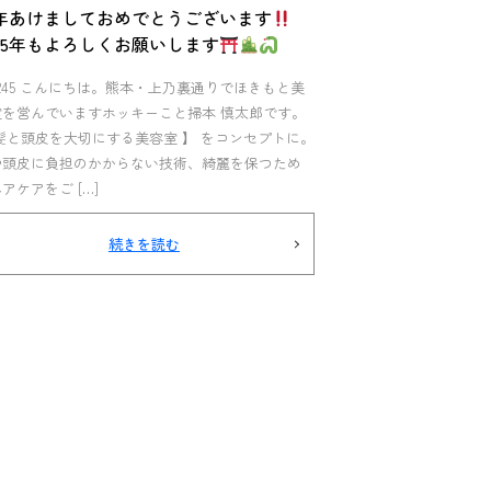
年あけましておめでとうございます
025年もよろしくお願いします
l.245 こんにちは。熊本・上乃裏通りでほきもと美
室を営んでいますホッキーこと掃本 慎太郎です。
髪と頭皮を大切にする美容室 】 をコンセプトに。
や頭皮に負担のかからない技術、綺麗を保つため
アケアをご […]
続きを読む