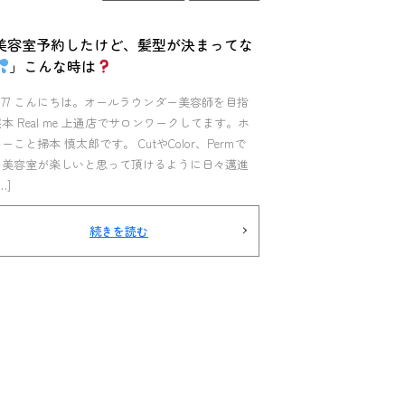
美容室予約したけど、髪型が決まってな
」こんな時は
l.177 こんにちは。オールラウンダー美容師を目指
本 Real me 上通店でサロンワークしてます。ホ
ーこと掃本 慎太郎です。 CutやColor、Permで
。美容室が楽しいと思って頂けるように日々邁進
…]
続きを読む