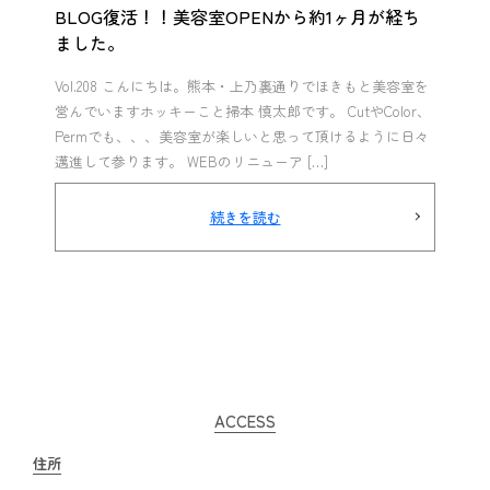
BLOG復活！！美容室OPENから約1ヶ月が経ち
ました。
Vol.208 こんにちは。熊本・上乃裏通りでほきもと美容室を
営んでいますホッキーこと掃本 慎太郎です。 CutやColor、
Permでも、、、美容室が楽しいと思って頂けるように日々
邁進して参ります。 WEBのリニューア […]
続きを読む
ACCESS
住所