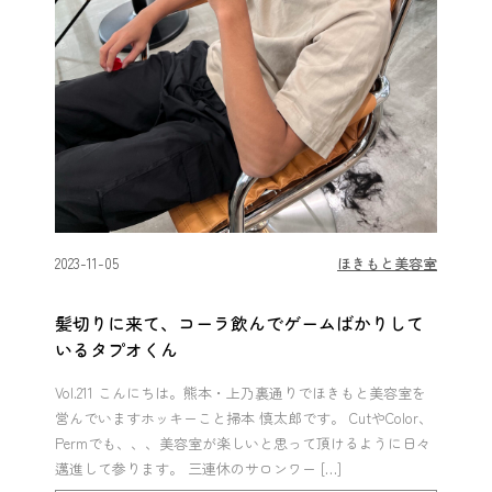
2023-11-05
ほきもと美容室
髪切りに来て、コーラ飲んでゲームばかりして
いるタプオくん
Vol.211 こんにちは。熊本・上乃裏通りでほきもと美容室を
営んでいますホッキーこと掃本 慎太郎です。 CutやColor、
Permでも、、、美容室が楽しいと思って頂けるように日々
邁進して参ります。 三連休のサロンワー […]