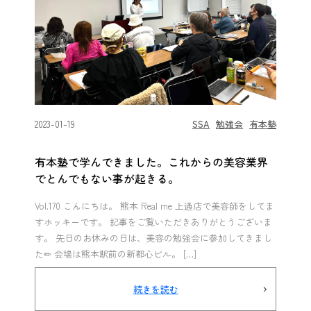
2023-01-19
SSA
勉強会
有本塾
有本塾で学んできました。これからの美容業界
でとんでもない事が起きる。
Vol.170 こんにちは。 熊本 Real me 上通店で美容師をしてま
すホッキーです。 記事をご覧いただきありがとうございま
す。 先日のお休みの日は、美容の勉強会に参加してきまし
た✏︎ 会場は熊本駅前の新都心ビル。 […]
続きを読む