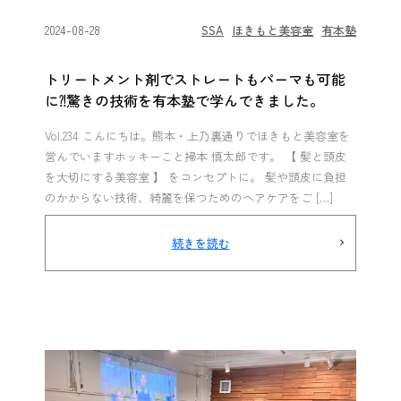
2024-08-28
SSA
ほきもと美容室
有本塾
トリートメント剤でストレートもパーマも可能
に⁈驚きの技術を有本塾で学んできました。
Vol.234 こんにちは。熊本・上乃裏通りでほきもと美容室を
営んでいますホッキーこと掃本 慎太郎です。 【 髪と頭皮
を大切にする美容室 】 をコンセプトに。 髪や頭皮に負担
のかからない技術、綺麗を保つためのヘアケアをご […]
続きを読む