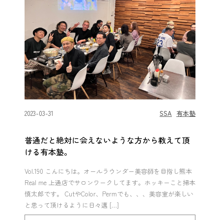
2023-03-31
SSA
有本塾
普通だと絶対に会えないような方から教えて頂
ける有本塾。
Vol.190 こんにちは。オールラウンダー美容師を目指し熊本
Real me 上通店でサロンワークしてます。ホッキーこと掃本
慎太郎です。 CutやColor、Permでも、、、美容室が楽しい
と思って頂けるように日々邁 […]