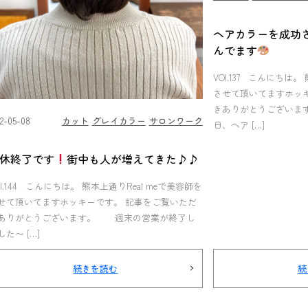
ヘアカラーを成功
んでます
VOl.137 こんにちは。
させて頂いてますホッ
きありがとうございま
22-05-08
カット
グレイカラー
サロンワーク
日、ヘア […]
休終了です
街中も人が増えてきた♪♪
Ol.144 こんにちは。 熊本上通りReal meで美容師を
せて頂いてますホッキーです。 記事をご覧いただ
ありがとうございます。 週末の営業が終了し
した〜 […]
続きを読む
続