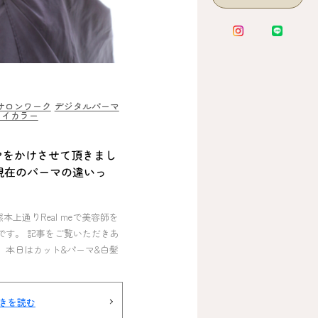
サロンワーク
デジタルパーマ
レイカラー
マをかけさせて頂きまし
現在のパーマの違いっ
熊本上通りReal meで美容師を
Iです。 記事をご覧いただきあ
 本日はカット&パーマ&白髪
きを読む