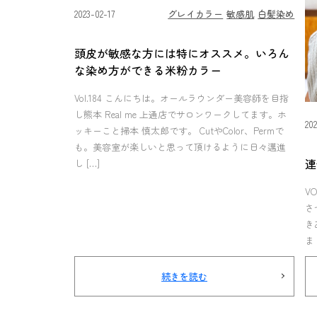
2023-02-17
グレイカラー
敏感肌
白髪染め
頭皮が敏感な方には特にオススメ。いろん
な染め方ができる米粉カラー
Vol.184 こんにちは。オールラウンダー美容師を目指
し熊本 Real me 上通店でサロンワークしてます。ホ
20
ッキーこと掃本 慎太郎です。 CutやColor、Permで
も。美容室が楽しいと思って頂けるように日々邁進
連
し […]
V
さ
き
ま
続きを読む