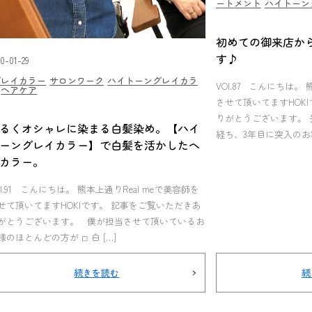
ートメント
ハイトーン
初めての御来店か
す♪
20-01-29
グレイカラー
サロンワーク
ハイトーングレイカラ
VOl.87 こんにちは。 
ヘアケア
させて頂いてますHOK
りがとうございます。 
るくオシャレに染まる白髪染め。【ハイ
経ち、3年目に突入のお
ーングレイカラー】で白髪を活かしたヘ
カラー。
Ol.91 こんにちは。 熊本上通りReal meで美容師を
せて頂いてますHOKIです。 記事をご覧いただきあ
がとうございます。 僕が担当させて頂いているお
様のほとんどの方が ◽︎ 白 […]
続きを読む
続