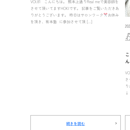
VOl.81 こんにちは。 熊本上通りReal meで美容師を
させて頂いてますHOKIです。 記事をご覧いただきあ
りがとうございます。 昨日はサロンワーク
お休み
を頂き、有本塾 に参加させて頂 […]
20
イ
こ
ん
V
さ
り
↓ 
続きを読む