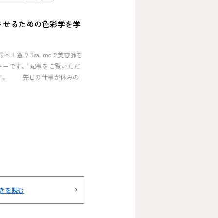
させるための色彩学を学
 熊本上通りReal meで美容師を
キーです。 記事をご覧いただ
す。 先日の仕事が休みの
きを読む