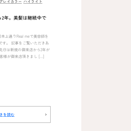
グレイカラー
ハイライト
ら2年。美髪は継続中で
熊本上通りReal meで美容師を
Iです。 記事をご覧いただきあ
先日は新規の御来店から2年が
客様が御来店頂きまし […]
きを読む