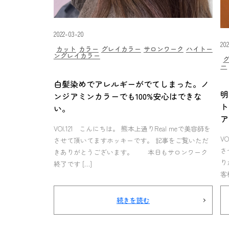
2022-03-20
20
カット
カラー
グレイカラー
サロンワーク
ハイトー
ングレイカラー
ー
白髪染めでアレルギーがでてしまった。ノ
明
ンジアミンカラーでも100%安心はできな
ト
い。
ア
VOl.121 こんにちは。 熊本上通りReal meで美容師を
V
させて頂いてますホッキーです。 記事をご覧いただ
さ
きありがとうございます。 本日もサロンワーク
り
終了です […]
客
続きを読む