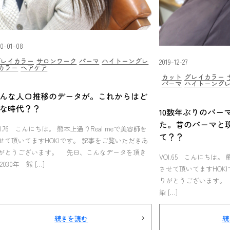
20-01-08
グレイカラー
サロンワーク
パーマ
ハイトーングレ
2019-12-27
カラー
ヘアケア
カット
グレイカラー
パーマ
ハイトーング
んな人口推移のデータが。これからはど
な時代？？
10数年ぶりのパー
た。昔のパーマと
Ol.76 こんにちは。 熊本上通りReal meで美容師を
て？？
せて頂いてますHOKIです。 記事をご覧いただきあ
がとうございます。 先日、こんなデータを頂き
VOl.65 こんにちは。 
2030年 熊 […]
させて頂いてますHOK
りがとうございます。
染 […]
続きを読む
続