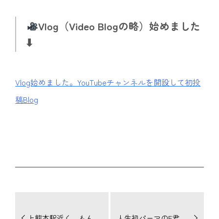
Vlog（Video Blogの略）始めました
⬇︎
Vlog始めました。YouTubeチャンネルを開設して初投
稿Blog
上熊本駅近く、もんじゃ焼きがおいしい文重庵に行ってきました。
人生初パーマのF君
ぺたんこ