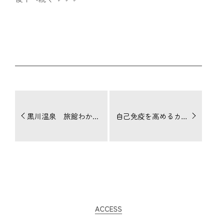
黒川温泉 旅館わかば でゆっくりしてきました
自己免疫を高めるカラダ作り。ビタミンC・ビタミンD・亜鉛が一度で摂れるサプリメント。
後編
ACCESS