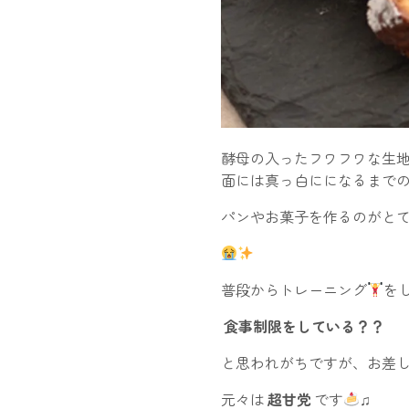
酵母の入ったフワフワな生
面には真っ白にになるまで
パンやお菓子を作るのがと
普段からトレーニング
を
食事制限をしている？？
と思われがちですが、お差
元々は
超甘党
です
♫